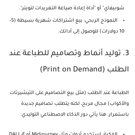
شوبيفاي" أو "أداة إعادة صياغة التغريدات لتويتر".
النموذج الربحي:
بيع اشتراكات شهرية بسيطة (5-
10 دولارات) للوصول إلى أداتك.
3. توليد أنماط وتصاميم للطباعة عند
الطلب (Print on Demand)
الطباعة عند الطلب (مثل بيع التصاميم على التيشيرتات
والأكواب) مجال مربح، لكنه يتطلب تصاميم جديدة
باستمرار. هنا يأتي دور الذكاء الاصطناعي التوليدي.
الفكرة:
استخدم أدوات مثل Midjourney أو DALL-E