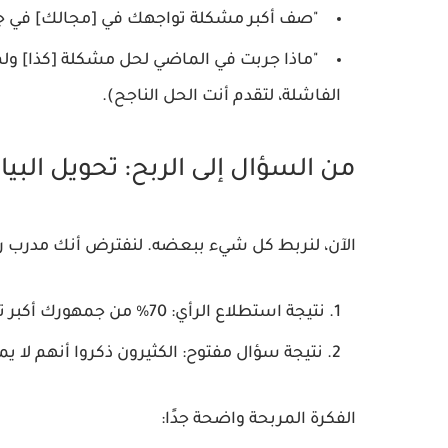
"صف أكبر مشكلة تواجهك في [مجالك] في جملة
"ماذا جربت في الماضي لحل مشكلة [كذا] ول
الفاشلة، لتقدم أنت الحل الناجح).
من السؤال إلى الربح: تحويل البيا
الآن، لنربط كل شيء ببعضه. لنفترض أنك مدرب
نتيجة استطلاع الرأي:
70% من جمهورك أكبر تحدٍ يواجههم هو "ضيق الوقت لممارسة الرياضة".
نتيجة سؤال مفتوح:
الكثيرون ذكروا أنهم لا يملكون أكثر من
الفكرة المربحة واضحة جدًا: