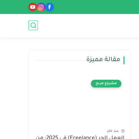
مقالة مميزة
مشروع مربح
منذ عام
العمل الحر (Freelance) في 2025: من