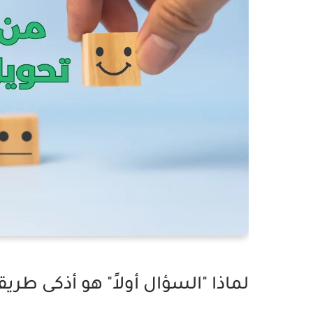
لماذا "السؤال أولاً" هو أذكى طريق